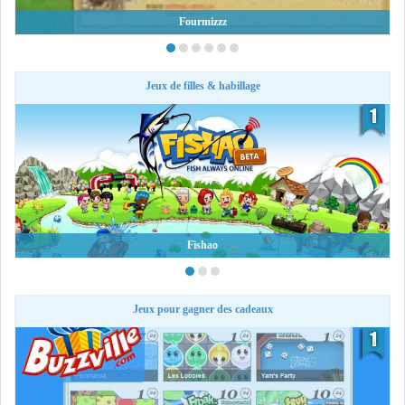
Fourmizzz
11manager
Jeux de filles & habillage
Nacridan
RailOnLine.fr
Woltar
Tennisplayer
+ de jeux de gestion gratuits
Fishao
(44)
The west
Lands of Lords
Jeux pour gagner des cadeaux
+ de nouveaux
Ze cheval
jeux gratuits
Amuseworld