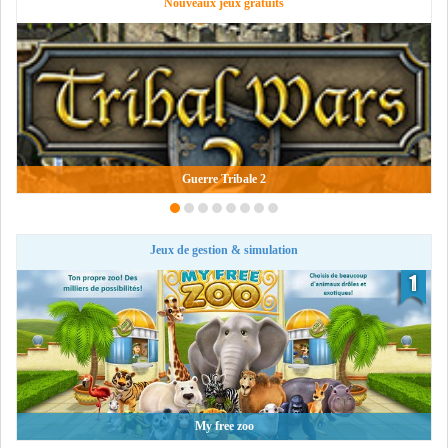
Nouveaux jeux gratuits
Elvenar
Guerre Tribale 2
Jeux de gestion & simulation
Eplanet
Elvenar
My free zoo
Eagles over europe