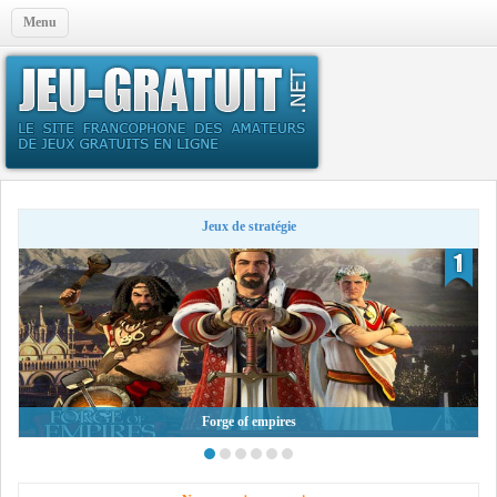
Menu
Jeux de stratégie
Forge of empires