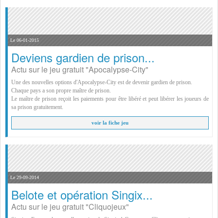
Le 06-01-2015
Deviens gardien de prison...
Jeux flash gratuits
Actu sur le jeu gratuit "Apocalypse-City"
+ de petits jeux rapides gratuits
Une des nouvelles options d'Apocalypse-City est de devenir gardien de prison.
(10)
Chaque pays a son propre maître de prison.
Le maître de prison reçoit les paiements pour être libéré et peut libérer les joueurs de
sa prison gratuitement.
voir la fiche jeu
Le 29-09-2014
Belote et opération Singix...
Actu sur le jeu gratuit "Cliquojeux"