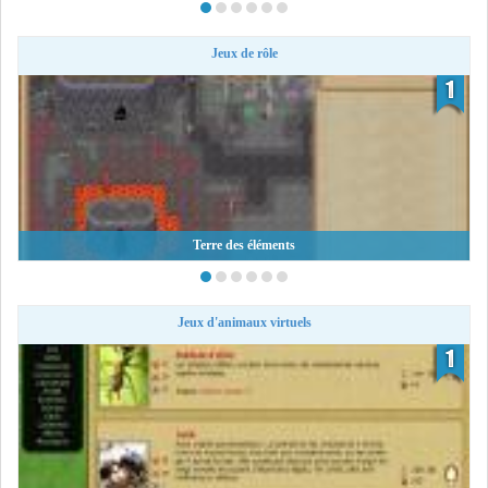
Jeux de rôle
Transport-Manager
Xvmanager
War2100
+ de jeux de stratégie
Terre des éléments
(20)
Rackword
Jeux d'animaux virtuels
Territoire de kiponie
Shinobi
Virtual Golf Club