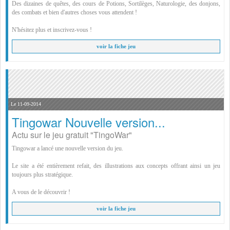
Des dizaines de quêtes, des cours de Potions, Sortilèges, Naturologie, des donjons,
des combats et bien d'autres choses vous attendent !
N'hésitez plus et inscrivez-vous !
voir la fiche jeu
Le 11-09-2014
Tingowar Nouvelle version...
Actu sur le jeu gratuit "TingoWar"
Tingowar a lancé une nouvelle version du jeu.
Le site a été entièrement refait, des illustrations aux concepts offrant ainsi un jeu
toujours plus stratégique.
A vous de le découvrir !
voir la fiche jeu