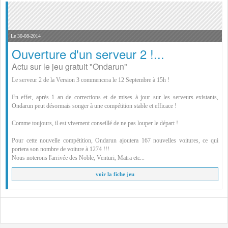
Le 30-08-2014
Ouverture d'un serveur 2 !...
Actu sur le jeu gratuit "Ondarun"
Le serveur 2 de la Version 3 commencera le 12 Septembre à 15h !
En effet, après 1 an de corrections et de mises à jour sur les serveurs existants,
Ondarun peut désormais songer à une compétition stable et efficace !
Comme toujours, il est vivement conseillé de ne pas louper le départ !
Pour cette nouvelle compétition, Ondarun ajoutera 167 nouvelles voitures, ce qui
portera son nombre de voiture à 1274 !!!
Nous noterons l'arrivée des Noble, Venturi, Matra etc...
voir la fiche jeu