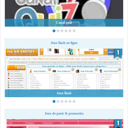
Canal quiz
Jeux flash en ligne
Fundox
Jeux flash
Jeux de paris & pronostics
Ibraining