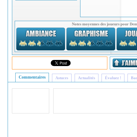
Notes moyennes des joueurs pour Dem
Commentaires
Astuces
Actualités
Évaluez !
Ba