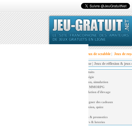
Top recherche :
Jeux de scrabble
|
Jeux de ro
701 jeux gratuits en ligne
|
Jeux de réflexion & jeux 
701 jeux gratuits
Jeux de stratégie
Jeux de gestion, simulation
Jeux de rôle, MMORPG
Jeux de simulation d'élevage
Jeux de filles
Jeux pour gagner des cadeaux
Jeux de réflexion, quizz
Jeux en flash
Jeux de paris & pronostics
Jeux concours & loteries