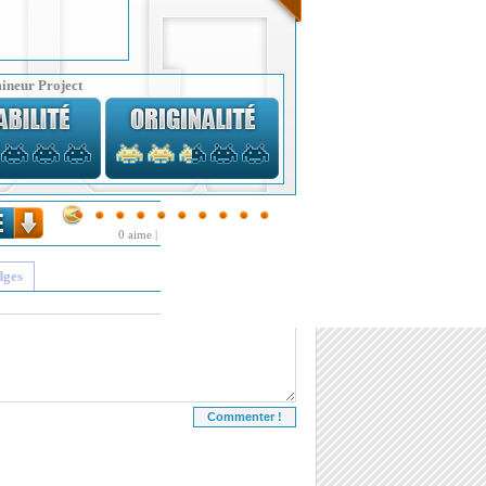
ineur Project
0 aime | 0 n'aime pas
dges