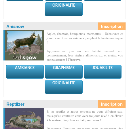
ORIGINALITE
Anisnow
Aigles, chamois, bouquetins, marmottes… Découvrez et
jouez avec tous les animaux peuplant la haute montagne
!
Apprenez en plus sur leur habitat naturel, leur
comportement, leur régime alimentaire... et mettez vos
connaissances à l'épreuve.
AMBIANCE
GRAPHISME
JOUABILITE
ORIGINALITE
Reptilzer
Si les reptiles et autres serpents ne vous effraient pas,
mais qu’au contraire vous avez toujours rêvé d’en élever
à la maison, Reptilzer est fait pour vous !
Découvrez l’univers méconnu mais passionnant des