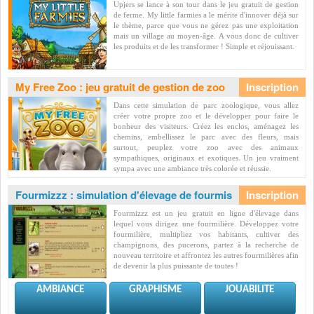
Upjers se lance à son tour dans le jeu gratuit de gestion
de ferme. My little farmies a le mérite d'innover déjà sur
le thème, parce que vous ne gérez pas une exploitation
mais un village au moyen-âge. A vous donc de cultiver
les produits et de les transformer ! Simple et réjouissant.
My Free Zoo : jeu gratuit de gestion de zoo
Dans cette simulation de parc zoologique, vous allez
créer votre propre zoo et le développer pour faire le
bonheur des visiteurs. Créez les enclos, aménagez les
chemins, embellissez le parc avec des fleurs, mais
surtout, peuplez votre zoo avec des animaux
sympathiques, originaux et exotiques. Un jeu vraiment
sympa avec une ambiance très colorée et réussie.
Fourmizzz : simulation d'élevage de fourmis
Fourmizzz est un jeu gratuit en ligne d'élevage dans
lequel vous dirigez une fourmilière. Développez votre
fourmilière, multipliez vos habitants, cultiver des
champignons, des pucerons, partez à la recherche de
nouveau territoire et affrontez les autres fourmilières afin
de devenir la plus puissante de toutes !
AMBIANCE
GRAPHISME
JOUABILITE