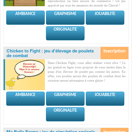
reproduction ou bien encore du commerce ! Un jeu
apprécié par tous les amateurs du monde du Cheval !
AMBIANCE
GRAPHISME
JOUABILITE
ORIGINALITE
Chicken to Fight : jeu d'élevage de poulets
de combat
Dans Chicken Fight, vous allez réaliser votre rêve ! Ce
jeu gratuit en ligne vous propose de vous mettre dans la
peau d'un éleveur de poulet pas comme les autres. En
effet, vos poulets seront des poulets de combat dont les
victoires seront nécessaires à votre gloire !
AMBIANCE
GRAPHISME
JOUABILITE
ORIGINALITE
Ma Belle Ferme : jeu de simulation agricole