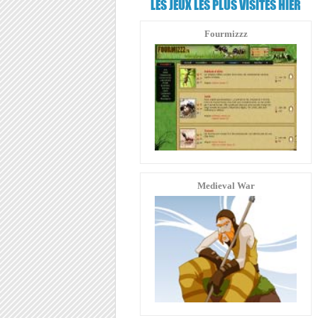
LES JEUX LES PLUS VISITES HIER
Fourmizzz
Medieval War