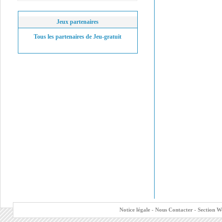
Jeux partenaires
Tous les partenaires de Jeu-gratuit
Notice légale
-
Nous Contacter
-
Section W